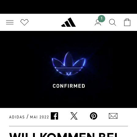
1
/
ADIDAS
MAI 2022