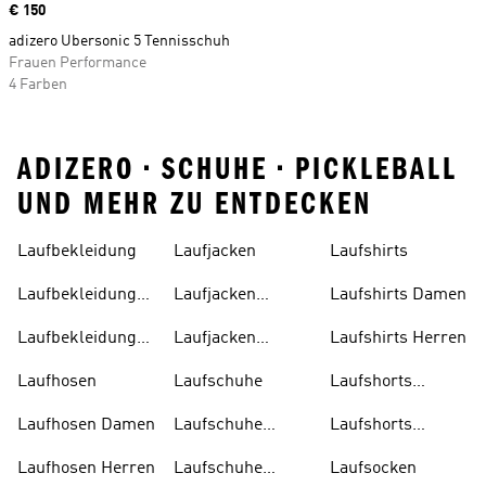
Price
€ 150
adizero Ubersonic 5 Tennisschuh
Frauen Performance
4 Farben
ADIZERO • SCHUHE • PICKLEBALL
UND MEHR ZU ENTDECKEN
Laufbekleidung
Laufjacken
Laufshirts
Laufbekleidung
Laufjacken
Laufshirts Damen
Damen
Damen
Laufbekleidung
Laufjacken
Laufshirts Herren
Herren
Herren
Laufhosen
Laufschuhe
Laufshorts
Damen
Laufhosen Damen
Laufschuhe
Laufshorts
Damen
Herren
Laufhosen Herren
Laufschuhe
Laufsocken