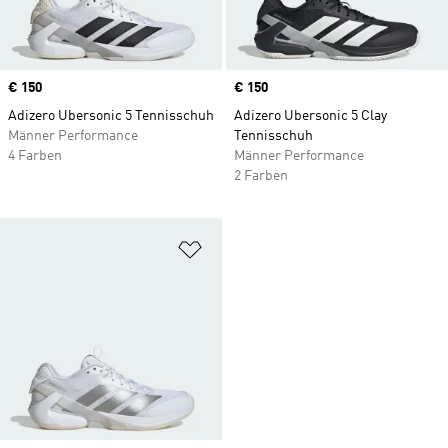
Price
€ 150
Price
€ 150
Adizero Ubersonic 5 Tennisschuh
Adizero Ubersonic 5 Clay
Männer Performance
Tennisschuh
4 Farben
Männer Performance
2 Farben
Zur Wunschliste hinzufügen