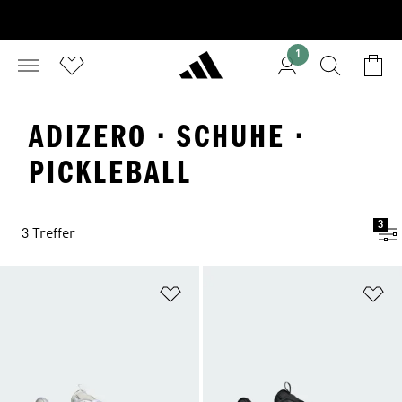
1
ADIZERO · SCHUHE ·
PICKLEBALL
3
3 Treffer
Zur Wunschliste hinzufügen
Zu