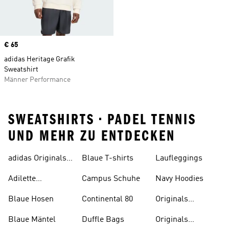
Price
€ 65
adidas Heritage Grafik
Sweatshirt
Männer Performance
SWEATSHIRTS • PADEL TENNIS
UND MEHR ZU ENTDECKEN
adidas Originals
Blaue T-shirts
Laufleggings
Sale
Adilette
Campus Schuhe
Navy Hoodies
Badelatschen
Blaue Hosen
Continental 80
Originals
Badeanzüge
Blaue Mäntel
Duffle Bags
Originals