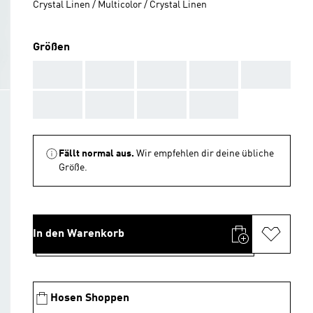
Crystal Linen / Multicolor / Crystal Linen
Größen
AAA
AAA
AAA
AAA
AAA
AAA
AAA
AAA
AAA
Fällt normal aus.
Wir empfehlen dir deine übliche
Größe.
In den Warenkorb
Hosen Shoppen