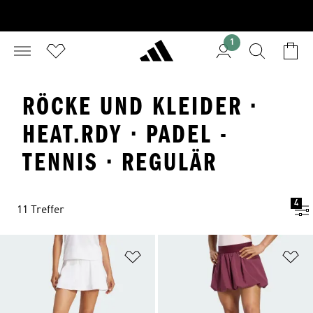
1
RÖCKE UND KLEIDER ·
HEAT.RDY · PADEL -
TENNIS · REGULÄR
4
11 Treffer
Zur Wunschliste hinzufügen
Zu