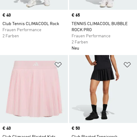
Price
€ 40
Price
€ 65
Club Tennis CLIMACOOL Rock
TENNIS CLIMACOOL BUBBLE
Frauen Performance
ROCK PRO
2 Farben
Frauen Performance
2 Farben
Neu
Zur Wunschliste hinzufügen
Zu
Price
€ 40
Price
€ 50