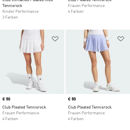
Club Climacool Pleated Kids
Club Pleated Tennisrock
Tennisrock
Frauen Performance
Kinder Performance
4 Farben
3 Farben
Zur Wunschliste hinzufügen
Zu
Price
€ 50
Price
€ 50
Club Pleated Tennisrock
Club Pleated Tennisrock
Frauen Performance
Frauen Performance
4 Farben
4 Farben