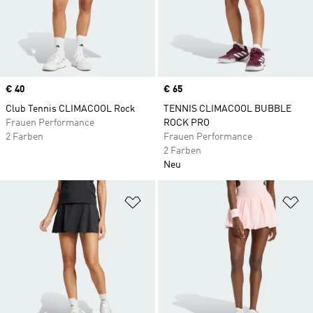
Price
€ 40
Price
€ 65
Club Tennis CLIMACOOL Rock
TENNIS CLIMACOOL BUBBLE
Frauen Performance
ROCK PRO
2 Farben
Frauen Performance
2 Farben
Neu
Zur Wunschliste hinzufügen
Zu