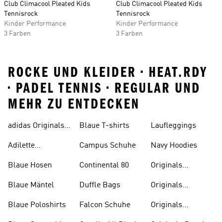
Club Climacool Pleated Kids
Club Climacool Pleated Kids
Tennisrock
Tennisrock
Kinder Performance
Kinder Performance
3 Farben
3 Farben
ROCKE UND KLEIDER • HEAT.RDY
• PADEL TENNIS • REGULAR UND
MEHR ZU ENTDECKEN
adidas Originals
Blaue T-shirts
Laufleggings
Sale
Adilette
Campus Schuhe
Navy Hoodies
Badelatschen
Blaue Hosen
Continental 80
Originals
Badeanzüge
Blaue Mäntel
Duffle Bags
Originals
Badeschlappen
Blaue Poloshirts
Falcon Schuhe
Originals
Bauchfreie