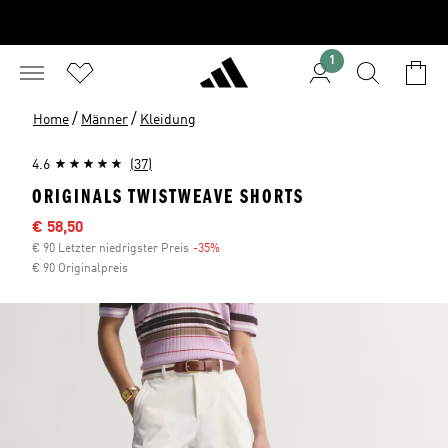
1
/
/
Home
Männer
Kleidung
4.6
(37)
ORIGINALS TWISTWEAVE SHORTS
Sale-Preis
€ 58,50
€ 90 Letzter niedrigster Preis
-35%
Rabatt
€ 90 Originalpreis