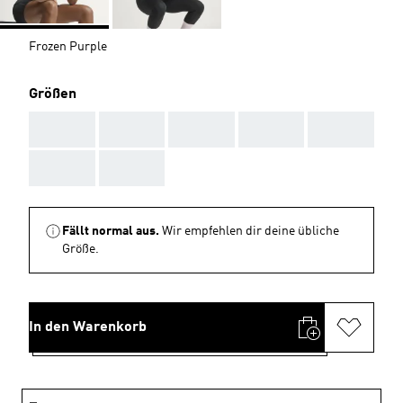
Frozen Purple
Größen
AAA
AAA
AAA
AAA
AAA
AAA
AAA
Fällt normal aus.
Wir empfehlen dir deine übliche
Größe.
In den Warenkorb