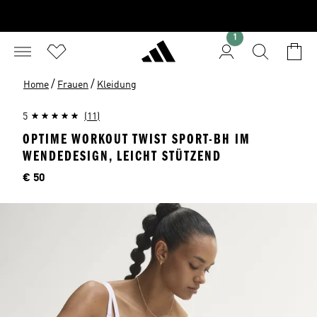
1
/
/
Home
Frauen
Kleidung
5
(11)
OPTIME WORKOUT TWIST SPORT-BH IM
WENDEDESIGN, LEICHT STÜTZEND
Preis
€ 50