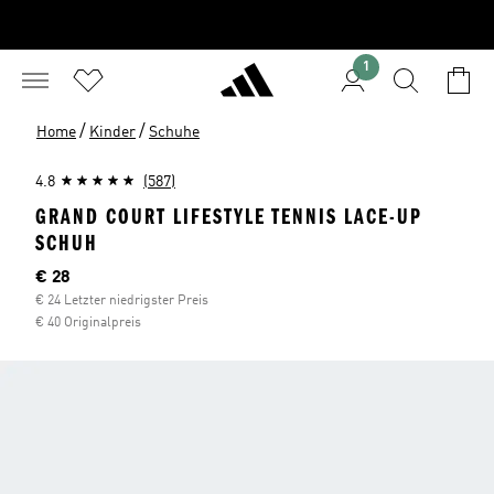
1
/
/
Home
Kinder
Schuhe
4.8
(587)
GRAND COURT LIFESTYLE TENNIS LACE-UP
SCHUH
Aktueller Preis
€ 28
€ 24 Letzter niedrigster Preis
€ 40 Originalpreis