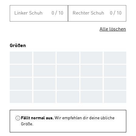
Linker Schuh
0 / 10
Rechter Schuh
0 / 10
Alle löschen
Größen
AAA
AAA
AAA
AAA
AAA
AAA
AAA
AAA
AAA
AAA
AAA
AAA
AAA
AAA
AAA
AAA
AAA
AAA
AAA
AAA
Fällt normal aus.
Wir empfehlen dir deine übliche
Größe.