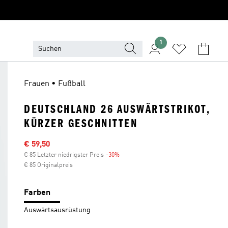
1
Frauen • Fußball
DEUTSCHLAND 26 AUSWÄRTSTRIKOT,
KÜRZER GESCHNITTEN
Sale-Preis
€ 59,50
€ 85 Letzter niedrigster Preis
-30%
Rabatt
€ 85 Originalpreis
Farben
Auswärtsausrüstung