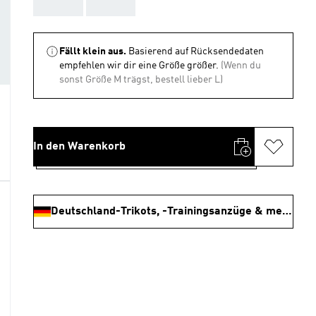
AAA
AAA
Fällt klein aus.
Basierend auf Rücksendedaten
empfehlen wir dir eine Größe größer.
(Wenn du
sonst Größe M trägst, bestell lieber L)
In den Warenkorb
Deutschland-Trikots, -Trainingsanzüge & mehr Shoppen