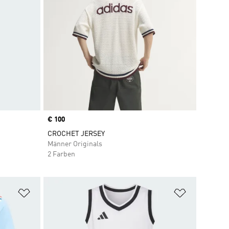
Price
€ 100
CROCHET JERSEY
Männer Originals
2 Farben
Zur Wunschliste hinzufügen
Zur Wunsch