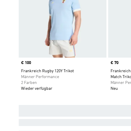
Price
€ 100
Price
€ 70
Frankreich Rugby 120Y Trikot
Frankreich
Männer Performance
Match Trik
2 Farben
Männer Pe
Wieder verfügbar
Neu