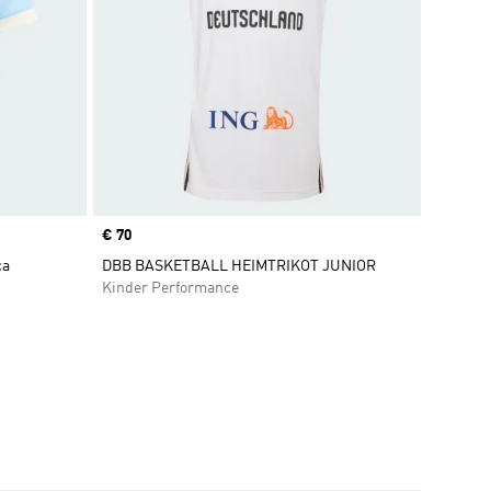
Price
€ 70
ca
DBB BASKETBALL HEIMTRIKOT JUNIOR
Kinder Performance