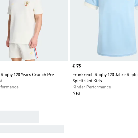
Price
€ 75
 Rugby 120 Years Crunch Pre-
Frankreich Rugby 120 Jahre Repli
ot
Spieltrikot Kids
rformance
Kinder Performance
Neu