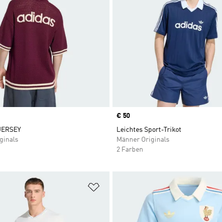
Price
€ 50
JERSEY
Leichtes Sport-Trikot
ginals
Männer Originals
2 Farben
te hinzufügen
Zur Wunschliste hinzufügen