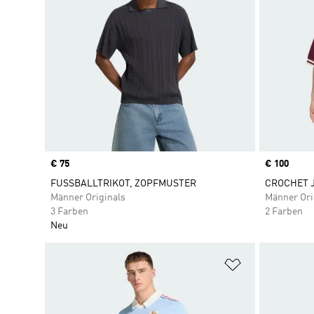
Price
€ 75
Price
€ 100
FUSSBALLTRIKOT, ZOPFMUSTER
CROCHET 
Männer Originals
Männer Ori
3 Farben
2 Farben
Neu
Zur Wunschlis