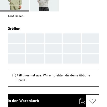
Tent Green
Größen
AAA
AAA
AAA
AAA
AAA
AAA
AAA
AAA
AAA
AAA
AAA
AAA
AAA
AAA
AAA
Fällt normal aus.
Wir empfehlen dir deine übliche
Größe.
In den Warenkorb