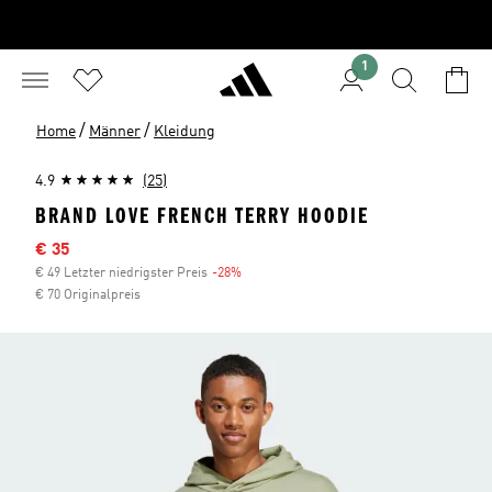
1
/
/
Home
Männer
Kleidung
4.9
(25)
BRAND LOVE FRENCH TERRY HOODIE
Sale-Preis
€ 35
€ 49 Letzter niedrigster Preis
-28%
Rabatt
€ 70 Originalpreis