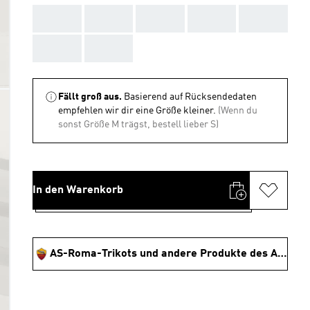
AAA
AAA
AAA
AAA
AAA
AAA
AAA
Fällt groß aus.
Basierend auf Rücksendedaten
empfehlen wir dir eine Größe kleiner.
(Wenn du
sonst Größe M trägst, bestell lieber S)
In den Warenkorb
AS-Roma-Trikots und andere Produkte des AS Rom Shoppen