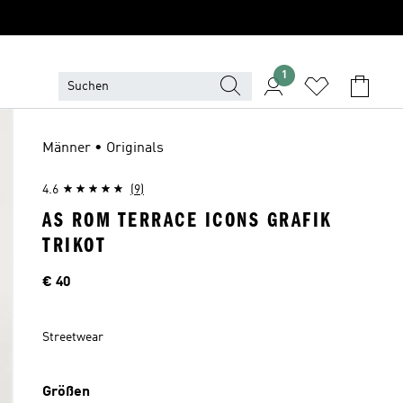
1
Männer • Originals
4.6
(9)
AS ROM TERRACE ICONS GRAFIK
TRIKOT
Preis
€ 40
Streetwear
Größen