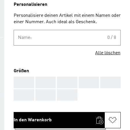
Personalisieren
Personalisiere deinen Artikel mit einem Namen oder
einer Nummer. Auch ideal als Geschenk.
Name:
0 / 8
Alle löschen
Größen
AAA
AAA
AAA
AAA
AAA
AAA
AAA
AAA
In den Warenkorb